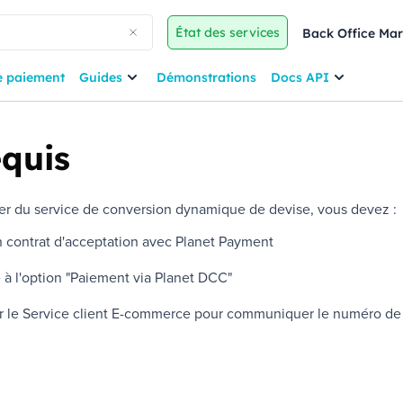
État des services
Back Office Ma
e paiement
Guides
Démonstrations
Docs API
equis
er du service de conversion dynamique de devise, vous devez :
n contrat d'acceptation avec
Planet Payment
 à l'option "Paiement via
Planet DCC
"
er
le Service client E-commerce
pour communiquer le numéro de c