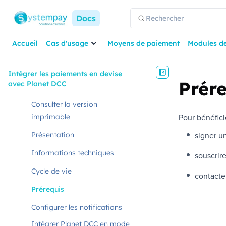
Docs
Accueil
Cas d'usage
Moyens de paiement
Modules d
Intégrer les paiements en devise
Prér
avec Planet DCC
Consulter la version
Pour bénéfici
imprimable
signer u
Présentation
Informations techniques
souscrire
Cycle de vie
contact
Prérequis
Configurer les notifications
Intégrer Planet DCC en mode