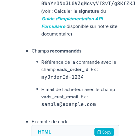
0WaYrONo3L0VZqMcvyVf8vT/g8KfZKJ
(voir :
Calculer la signature
du
Guide d'implémentation API
Formulaire
disponible sur notre site
documentaire)
Champs
recommandés
Référence de la commande avec le
champ
vads_order_id
. Ex :
myOrderId-1234
E-mail de l'acheteur avec le champ
vads_cust_email
. Ex :
sample@example.com
Exemple de code
HTML
Copy