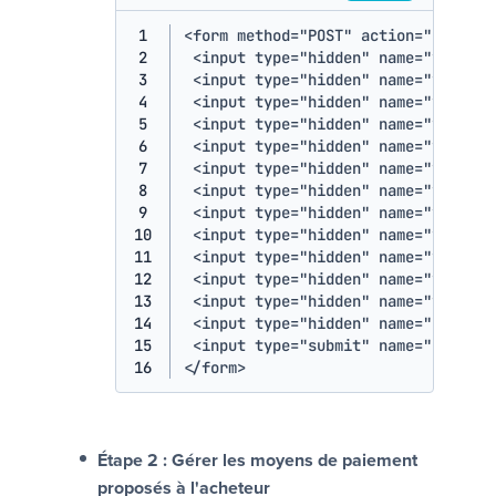
1
<
form
method
=
"
POST
"
action
=
"
<a clas
2
<
input
type
=
"
hidden
"
name
=
"
vads_ac
3
<
input
type
=
"
hidden
"
name
=
"
vads_am
4
<
input
type
=
"
hidden
"
name
=
"
vads_ct
5
<
input
type
=
"
hidden
"
name
=
"
vads_cu
6
<
input
type
=
"
hidden
"
name
=
"
vads_cu
7
<
input
type
=
"
hidden
"
name
=
"
vads_or
8
<
input
type
=
"
hidden
"
name
=
"
vads_pa
9
<
input
type
=
"
hidden
"
name
=
"
vads_pa
10
<
input
type
=
"
hidden
"
name
=
"
vads_si
11
<
input
type
=
"
hidden
"
name
=
"
vads_tr
12
<
input
type
=
"
hidden
"
name
=
"
vads_tr
13
<
input
type
=
"
hidden
"
name
=
"
vads_ve
14
<
input
type
=
"
hidden
"
name
=
"
signatu
15
<
input
type
=
"
submit
"
name
=
"
payer
"
16
</
form
>
Étape 2 : Gérer les moyens de paiement
proposés à l'acheteur