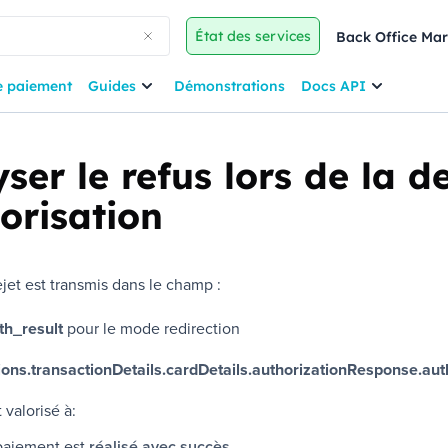
État des services
Back Office Ma
e paiement
Guides
Démonstrations
Docs API
ser le refus lors de la
orisation
ejet est transmis dans le champ :
th_result
pour le mode redirection
ions.transactionDetails.cardDetails.authorizationResponse.aut
valorisé à:
 paiement est
réalisé avec succès
,