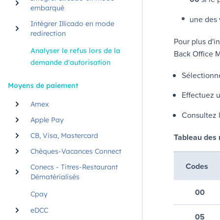
embarqué
une des 
Intégrer Illicado en mode
redirection
Pour plus d'i
Analyser le refus lors de la
Back Office 
demande d'autorisation
Sélectionne
Moyens de paiement
Effectuez u
Amex
Consultez l
Apple Pay
CB, Visa, Mastercard
Tableau des
Chèques-Vacances Connect
Codes
Conecs - Titres-Restaurant
Dématérialisés
00
Cpay
eDCC
05