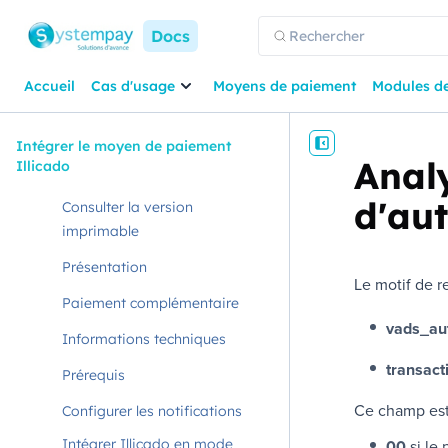
Docs
Accueil
Cas d'usage
Moyens de paiement
Modules d
Intégrer le moyen de paiement
Analy
Illicado
d'aut
Consulter la version
imprimable
Présentation
Le motif de r
Paiement complémentaire
vads_au
Informations techniques
transact
Prérequis
Ce champ est 
Configurer les notifications
Intégrer Illicado en mode
00
si le