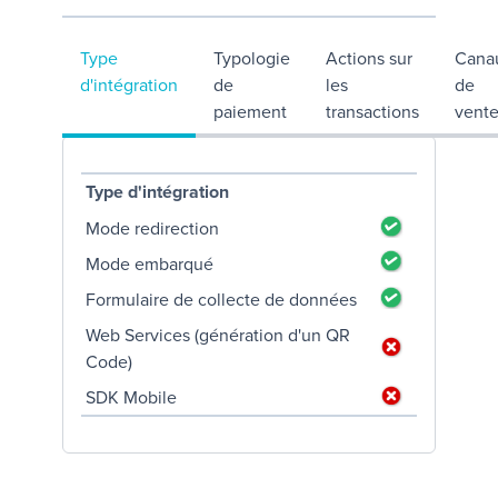
Type
Typologie
Actions sur
Cana
d'intégration
de
les
de
paiement
transactions
vent
Type d'intégration
Mode redirection
Mode embarqué
Formulaire de collecte de données
Web Services (génération d'un QR
Code)
SDK Mobile