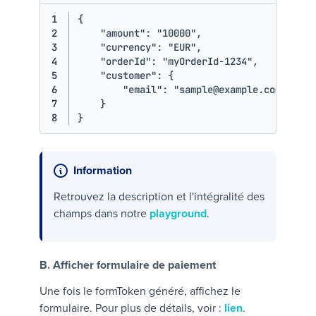
1
{
2
"amount"
:
"10000"
,
3
"currency"
:
"EUR"
,
4
"orderId"
:
"myOrderId-1234"
,
5
"customer"
:
{
6
"email"
:
"sample@example.com"
7
}
8
}
Information
Retrouvez la description et l'intégralité des
champs dans notre
playground
.
B. Afficher formulaire de paiement
Une fois le
formToken
généré, affichez le
formulaire. Pour plus de détails, voir :
lien
.