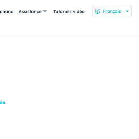
Français
rchand
Assistance
Tutoriels vidéo
cée
.