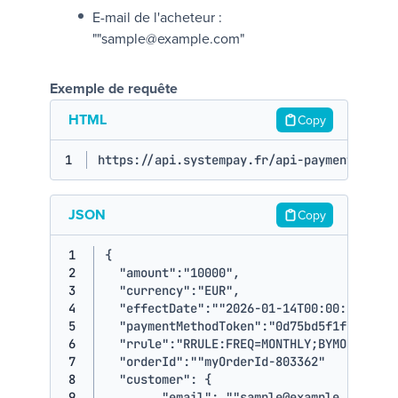
E-mail de l'acheteur :
""sample@example.com"
Exemple de requête
HTML
Copy
1
https://api.systempay.fr/api-payment/V4/Ch
JSON
Copy
1
{
2
"amount"
:
"10000"
,
3
"currency"
:
"EUR"
,
4
"effectDate"
:
""
2026
-01
-14T00
:
00
:
00
+
00
:
0
5
"paymentMethodToken"
:
"0d75bd5f1fef4e779
6
"rrule"
:
"RRULE:FREQ=MONTHLY;BYMONTHDAY=
7
"orderId"
:
""
myOrderId
-803362
"

8
"customer"
:
{
9
"email"
:
""
sample@example.com"
