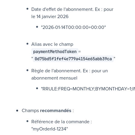
Date d'effet de l'abonnement. Ex : pour
le 14 janvier 2026
"2026-01-14T00:00:00+00:00"
Alias avec le champ
=
paymentMethodToken
"
"
0d75bd5f1fef4e779a4154e65abb39ca
Règle de l'abonnement. Ex : pour un
abonnement mensuel
"RRULE:FREQ=MONTHLY;BYMONTHDAY=1;I
Champs
recommandés
:
Référence de la commande :
"myOrderId-1234"