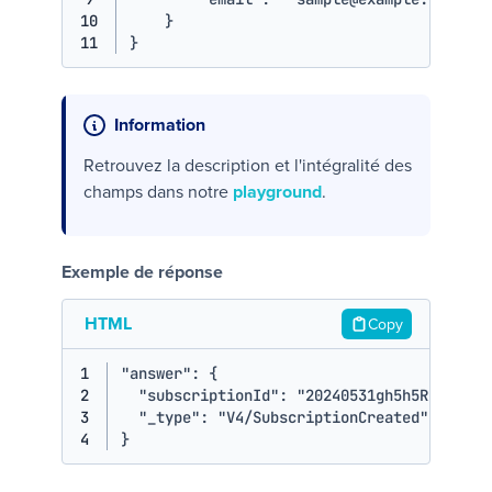
10
}
11
}
Information
Retrouvez la description et l'intégralité des
champs dans notre
playground
.
Exemple de réponse
HTML
Copy
1
"answer": {

2
  "subscriptionId": "20240531gh5h5R",

3
  "_type": "V4/SubscriptionCreated"

4
}