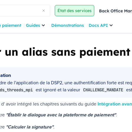
État des services
Back Office Ma
e paiement
Guides
Démonstrations
Docs API
r un alias sans paiement
ation
dre de l'application de la DSP2, une authentification forte est req
est ignoré et la valeur
est
ds_threeds_mpi
CHALLENGE_MANDATE
d' avoir intégré les chapitres suivants du guide
Intégration ava
tre
"Établir le dialogue avec la plateforme de paiement"
.
tre
"Calculer la signature"
.