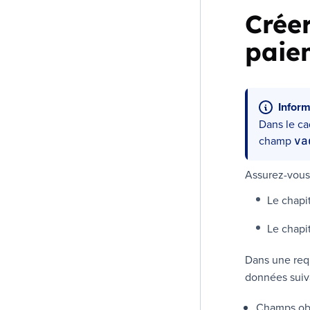
Crée
paie
Inform
Dans le ca
champ
va
Assurez-vous 
Le chapi
Le chapi
Dans une re
données suiv
Champs obl