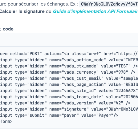
ure pour sécuriser les échanges. Ex :
0WaYrONo3L0VZqMcvyVf8vT
Calculer la signature
du
Guide d'implémentation API Formulai
de
code
orm
method
=
"
POST
"
action
=
"
<a class=
"
xref"
href
=
"
https://
input
type
=
"
hidden
"
name
=
"
vads_action_mode
"
value
=
"
INTER
input
type
=
"
hidden
"
name
=
"
vads_ctx_mode
"
value
=
"
TEST
"
/>
input
type
=
"
hidden
"
name
=
"
vads_currency
"
value
=
"
978
"
/>
input
type
=
"
hidden
"
name
=
"
vads_cust_email
"
value
=
"
sample
input
type
=
"
hidden
"
name
=
"
vads_page_action
"
value
=
"
REGIS
input
type
=
"
hidden
"
name
=
"
vads_site_id
"
value
=
"
12345678
"
input
type
=
"
hidden
"
name
=
"
vads_trans_date
"
value
=
"
202506
input
type
=
"
hidden
"
name
=
"
vads_version
"
value
=
"
V2
"
/>
input
type
=
"
hidden
"
name
=
"
signature
"
value
=
"
0WaYrONo3L0V
input
type
=
"
submit
"
name
=
"
payer
"
value
=
"
Payer
"
/>
form
>