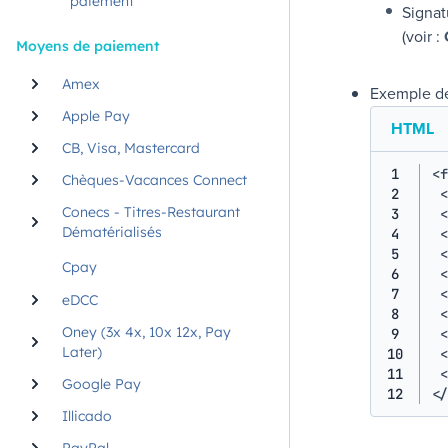
paiement
Signat
(voir :
Moyens de paiement
Amex
Exemple 
Apple Pay
HTML
CB, Visa, Mastercard
1
<
f
Chèques-Vacances Connect
2
<
Conecs - Titres-Restaurant
3
<
Dématérialisés
4
<
5
<
Cpay
6
<
7
<
eDCC
8
<
Oney (3x 4x, 10x 12x, Pay
9
<
Later)
10
<
11
<
Google Pay
12
</
Illicado