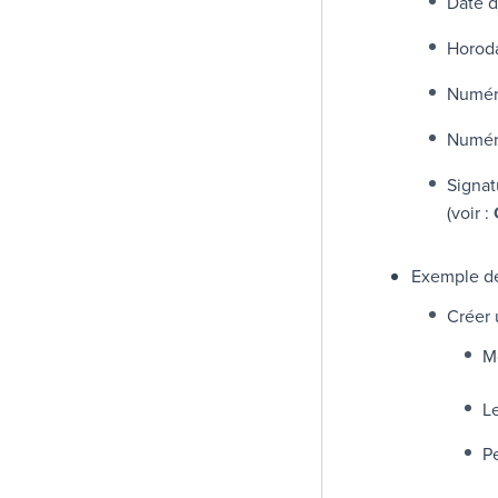
Date 
Horod
Numéro
Numér
Signat
(voir :
Exemple d
Créer
M
L
P