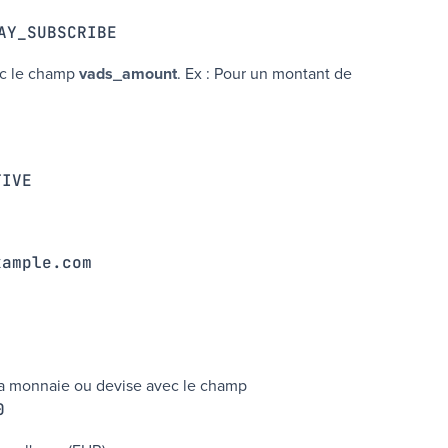
AY_SUBSCRIBE
ec le champ
vads_amount
. Ex : Pour un montant de
TIVE
xample.com
la monnaie ou devise avec le champ
0