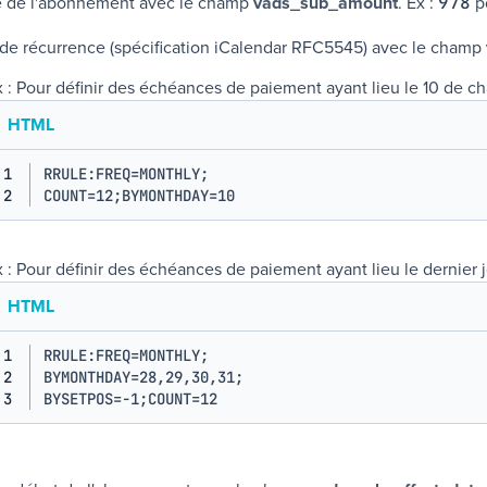
e de l'abonnement avec le champ
vads_sub_amount
.
Ex :
po
978
de récurrence (spécification
iCalendar RFC5545
) avec le champ
x : Pour définir des échéances de paiement ayant lieu le 10 de 
HTML
1
RRULE:FREQ=MONTHLY;

2
COUNT=12;BYMONTHDAY=10
x : Pour définir des échéances de paiement ayant lieu le dernier
HTML
1
RRULE:FREQ=MONTHLY;

2
BYMONTHDAY=28,29,30,31;

3
BYSETPOS=-1;COUNT=12