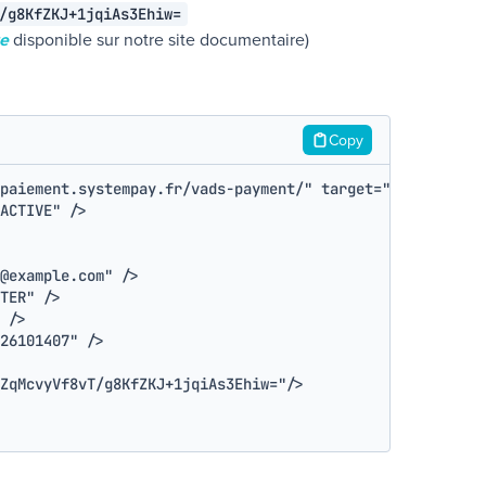
/g8KfZKJ+1jqiAs3Ehiw=
re
disponible sur notre site documentaire)
Copy
paiement.systempay.fr/vads-payment/
"
target
=
"
_blank
"
>
htt
ACTIVE
"
/>
@example.com
"
/>
TER
"
/>
/>
26101407
"
/>
ZqMcvyVf8vT/g8KfZKJ+1jqiAs3Ehiw=
"
/>