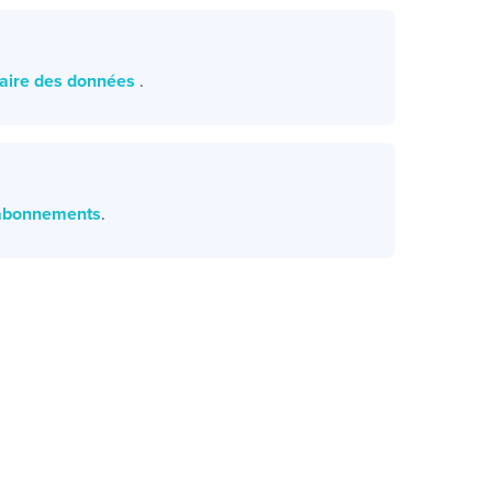
naire des données
.
 abonnements
.