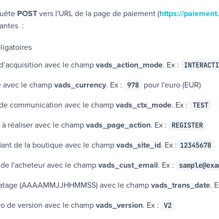
quête
POST
vers l'URL de la page de paiement (
https://paiement
antes :
igatoires
’acquisition avec le champ
vads_action_mode
. Ex :
INTERACTI
e avec le champ
vads_currency
.
Ex :
pour l'euro (EUR)
978
de communication avec le champ
vads_ctx_mode
. Ex :
TEST
 à réaliser avec le champ
vads_page_action
. Ex :
REGISTER
fiant de la boutique avec le champ
vads_site_id
. Ex :
12345678
 de l'acheteur avec le champ
vads_cust_email
. Ex :
sample@exa
atage (AAAAMMJJHHMMSS) avec le champ
vads_trans_date
. 
o de version avec le champ
vads_version
. Ex :
V2