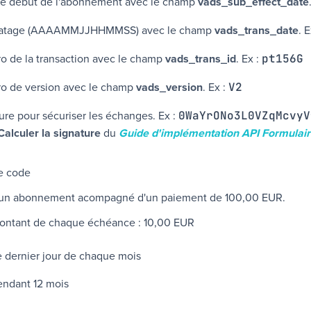
de début de l'abonnement avec le champ
vads_sub_effect_date
atage (AAAAMMJJHHMMSS) avec le champ
vads_trans_date
. 
 de la transaction avec le champ
vads_trans_id
. Ex :
pt156G
o de version avec le champ
vads_version
. Ex :
V2
ure pour sécuriser les échanges. Ex :
0WaYrONo3L0VZqMcvyV
Calculer la signature
du
Guide d'implémentation API Formulai
e code
 un abonnement acompagné d'un paiement de
100,00 EUR
.
ontant de chaque échéance :
10,00 EUR
e dernier jour de chaque mois
endant 12 mois