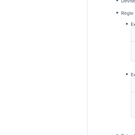
Devis
Règle 
E
E