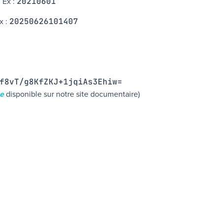
. Ex :
20210601
Ex :
20250626101407
f8vT/g8KfZKJ+1jqiAs3Ehiw=
re
disponible sur notre site documentaire)