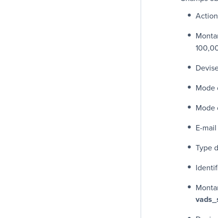
Action
Montan
100,0
Devis
Mode d
Mode 
E-mail
Type 
Identi
Montan
vads_