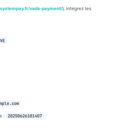
.systempay.fr/vads-payment/
), intégrez les
VE
mple.com
Ex :
20250626101407