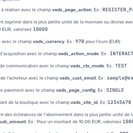
 à réaliser avec le champ
vads_page_action
. Ex :
REGISTER_P
t exprimé dans la plus petite unité de la monnaie ou devise av
0 EUR
, valorisez
10000
e avec le champ
vads_currency
.
Ex :
pour l'euro (EUR)
978
’acquisition avec le champ
vads_action_mode
. Ex :
INTERAC
de communication avec le champ
vads_ctx_mode
. Ex :
TEST
 de l'acheteur avec le champ
vads_cust_email
. Ex :
sample@e
de paiement avec le champ
vads_page_config
. Ex :
SINGLE
fiant de la boutique avec le champ
vads_site_id
. Ex :
12345678
t des échéances de l’abonnement dans la plus petite unité de 
sub_amount
. Ex : Pour un montant de
10,00 EUR
, valorisez
100