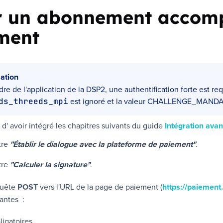
r un abonnement accom
ment
ation
dre de l'application de la DSP2, une authentification forte est req
est ignoré et la valeur
CHALLENGE_MANDA
ds_threeds_mpi
d' avoir intégré les chapitres suivants du guide
Intégration ava
tre
"Établir le dialogue avec la plateforme de paiement"
.
tre
"Calculer la signature"
.
quête
POST
vers l'URL de la page de paiement (
https://paiement
antes :
igatoires