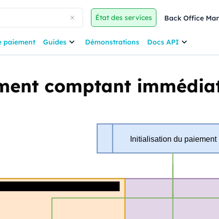
État des services
Back Office Ma
e paiement
Guides
Démonstrations
Docs API
ment comptant immédia