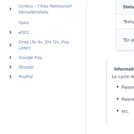
Statu
Conecs - Titres-Restaurant
Dématérialisés
"
Ref
Cpay
eDCC
"
En a
Oney (3x 4x, 10x 12x, Pay
Later)
Google Pay
Illicado
Informat
Le cycle d
PayPal
Paiem
Paiem
etc.