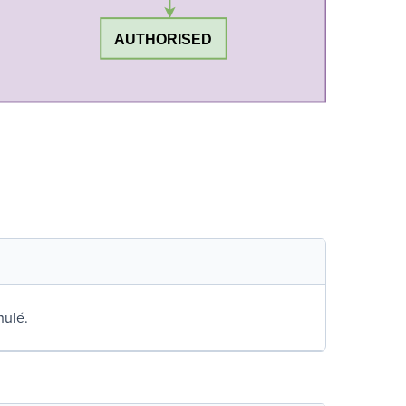
nulé.