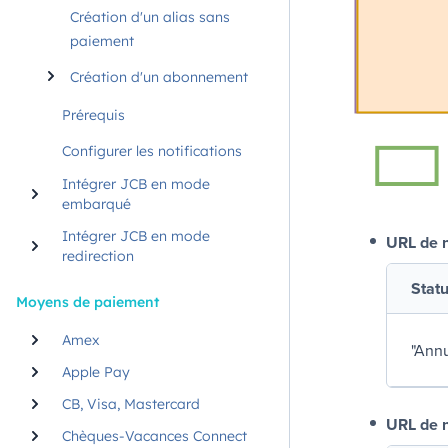
Création d'un alias sans
paiement
Création d'un abonnement
Prérequis
Configurer les notifications
Intégrer JCB en mode
embarqué
Intégrer JCB en mode
URL de n
redirection
Statu
Moyens de paiement
Amex
"
Annu
Apple Pay
CB, Visa, Mastercard
URL de n
Chèques-Vacances Connect