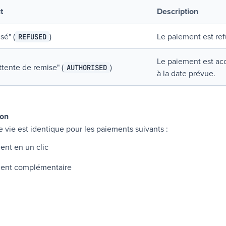
t
Description
usé
" (
)
Le paiement est ref
REFUSED
Le paiement est ac
ttente de remise
" (
)
AUTHORISED
à la date prévue.
ion
e vie est identique pour les paiements suivants :
ent en un clic
ent complémentaire