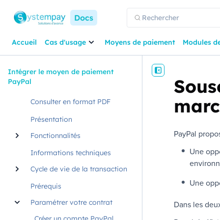
Docs
Accueil
Cas d'usage
Moyens de paiement
Modules d
Intégrer le moyen de paiement
Sous
PayPal
marc
Consulter en format PDF
Présentation
PayPal
propos
Fonctionnalités
Une oppo
Informations techniques
environ
Cycle de vie de la transaction
Une oppo
Prérequis
Paramétrer votre contrat
Dans les deu
Créer un compte PayPal