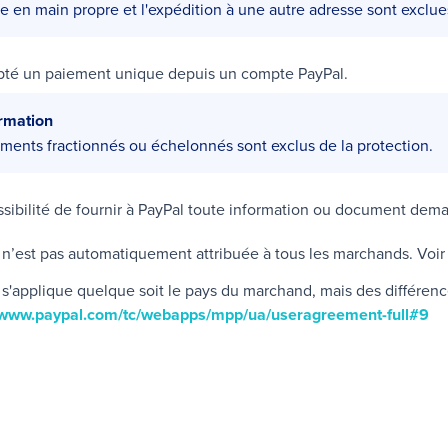
e en main propre et l'expédition à une autre adresse sont exclues
pté un paiement unique depuis un compte
PayPal
.
ormation
ments fractionnés ou échelonnés sont exclus de la protection.
ssibilité de fournir à
PayPal
toute information ou document dem
 n’est pas automatiquement attribuée à tous les marchands. Voi
 s'applique quelque soit le pays du marchand, mais des différen
//www.paypal.com/tc/webapps/mpp/ua/useragreement-full#9