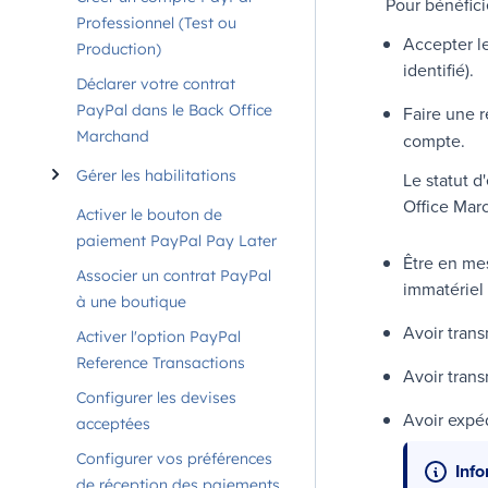
Pour bénéfic
Professionnel (Test ou
Accepter l
Production)
identifié).
Déclarer votre contrat
PayPal dans le Back Office
Faire une 
Marchand
compte.
Gérer les habilitations
Le statut d
Office Mar
Activer le bouton de
paiement PayPal Pay Later
Être en mes
Associer un contrat PayPal
immatériel 
à une boutique
Avoir trans
Activer l'option PayPal
Reference Transactions
Avoir tran
Configurer les devises
Avoir expéd
acceptées
Configurer vos préférences
Inf
de réception des paiements