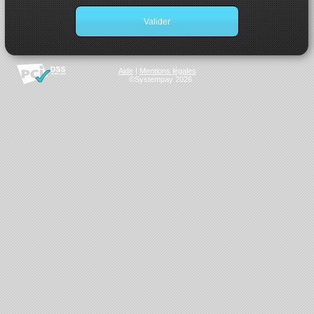
Valider
Aide
|
Mentions légales
©Systempay 2026