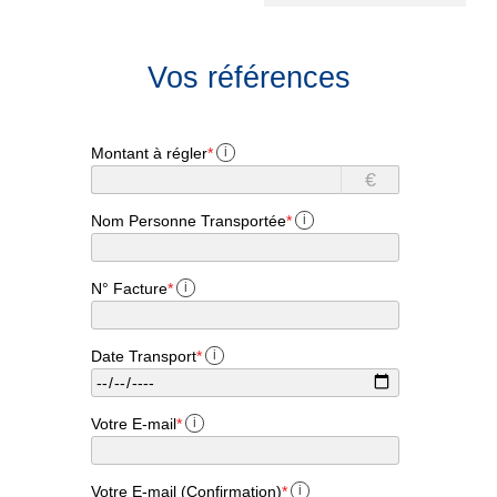
Vos références
Montant à régler
*
i
€
Nom Personne Transportée
*
i
N° Facture
*
i
Date Transport
*
i
Votre E-mail
*
i
Votre E-mail (Confirmation)
*
i