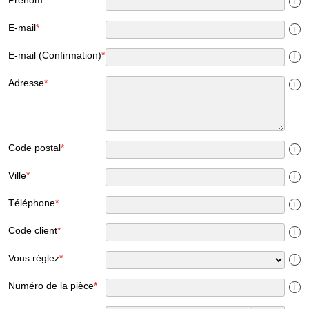
i
E-mail
*
i
E-mail (Confirmation)
*
i
Adresse
*
i
Code postal
*
i
Ville
*
i
Téléphone
*
i
Code client
*
i
Vous réglez
*
i
Numéro de la pièce
*
i