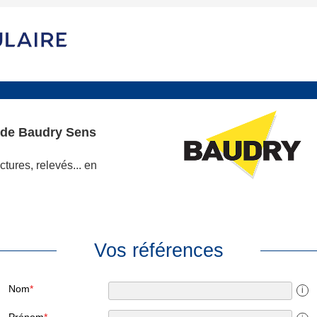
 de Baudry Sens
tures, relevés... en
Vos références
Nom
*
i
Prénom
*