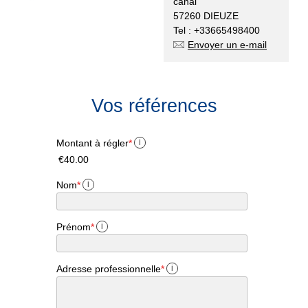
canal
57260 DIEUZE
Tel : +33665498400
Envoyer un e-mail
Vos références
Montant à régler
*
i
€40.00
Nom
*
i
Prénom
*
i
Adresse professionnelle
*
i