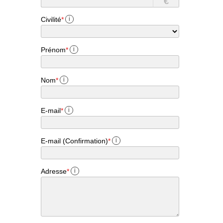
€
Civilité
*
i
Prénom
*
i
Nom
*
i
E-mail
*
i
E-mail (Confirmation)
*
i
Adresse
*
i