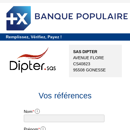
requiredDcfInformation
*
Remplissez, Vérifiez, Payez !
SAS DIPTER
AVENUE FLORE
CS40823
95508 GONESSE
Vos références
Nom
*
i
Prénom
*
i