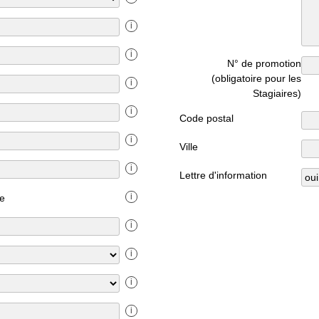
i
i
N° de promotion
(obligatoire pour les
i
Stagiaires)
i
Code postal
i
Ville
i
Lettre d'information
i
ce
i
i
i
i